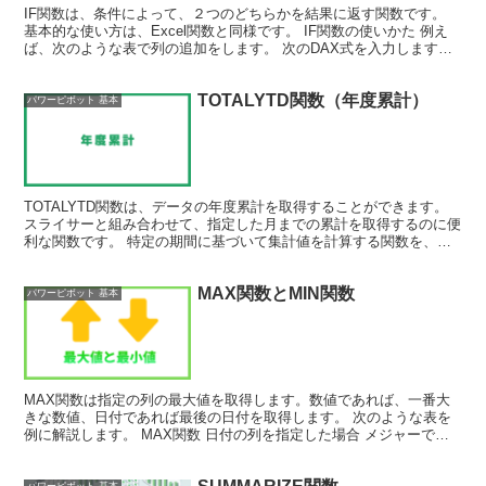
IF関数は、条件によって、２つのどちらかを結果に返す関数です。
基本的な使い方は、Excel関数と同様です。 IF関数の使いかた 例え
ば、次のような表で列の追加をします。 次のDAX式を入力します。
= IF( >= 30 , "目標達成"...
TOTALYTD関数（年度累計）
パワーピボット 基本
TOTALYTD関数は、データの年度累計を取得することができます。
スライサーと組み合わせて、指定した月までの累計を取得するのに便
利な関数です。 特定の期間に基づいて集計値を計算する関数を、タ
イムインテリジェンス関数と呼び、正しく分析を行う...
MAX関数とMIN関数
パワーピボット 基本
MAX関数は指定の列の最大値を取得します。数値であれば、一番大
きな数値、日付であれば最後の日付を取得します。 次のような表を
例に解説します。 MAX関数 日付の列を指定した場合 メジャーで以
下の式を作成します。 最後の日 :=MAX() ...
パワーピボット 基本