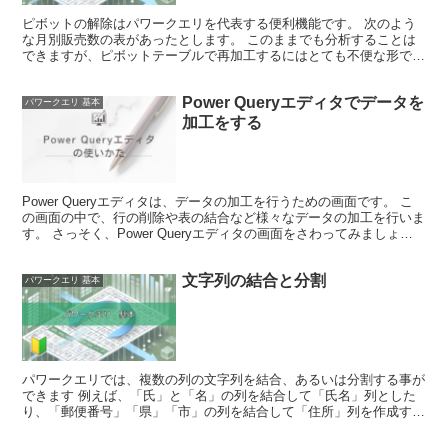
ピボットの解除はパワークエリを代表する便利機能です。 次のよう
な月別販売数の表があったとします。 このままでも分析することは
できますが、ピボットテーブルで再加工するにはとても不便な形で
す。 そのため、「４月」「５月」といったタイトル行の月情...
Power Queryエディタでデータを
パワークエリ 基本
加工をする
Power Queryエディタは、データの加工を行うための画面です。 こ
の画面の中で、行の削除や表の結合など様々なデータの加工を行いま
す。 さっそく、Power Queryエディタの画面をさわってみましょ
う。 Excelでテーブルデータを用...
文字列の結合と分割
パワークエリ 基本
パワークエリでは、複数の列の文字列を結合、あるいは分割する事が
できます 例えば、「氏」と「名」の列を結合して「氏名」列とした
り、「郵便番号」「県」「市」の列を結合して「住所」列を作成する
といった使い方です 文字列の分割機能はその逆で、「氏名...