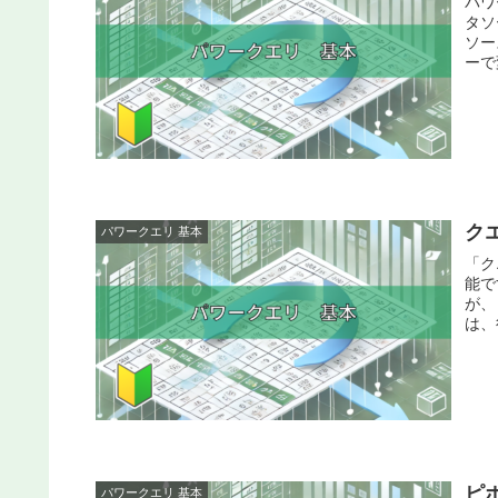
パワ
タソ
ソー
ーで変
ク
パワークエリ 基本
「ク
能で
が、
は、
ピ
パワークエリ 基本