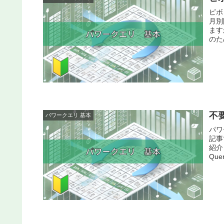
ピボ
月別
ます
のた
不
パワークエリ 基本
パワ
記事
紹介
Qu