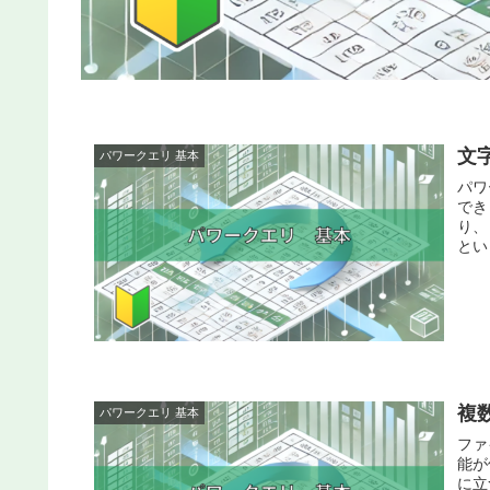
文
パワークエリ 基本
パワ
でき
り、
とい
複
パワークエリ 基本
ファ
能が
に立