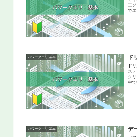
工ソ
でエ
ド
パワークエリ 基本
ドリ
ステ
クリ
中で
デ
パワークエリ 基本