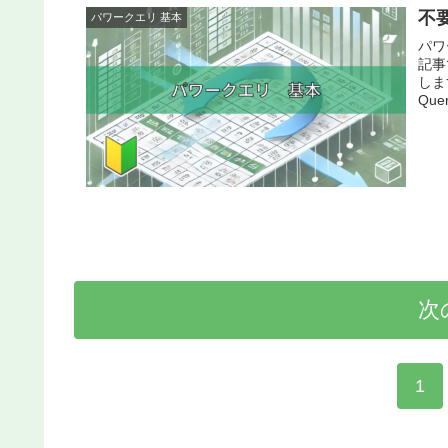
不
パワークエリ 基本
パワ
記事
しま
Qu
次
1