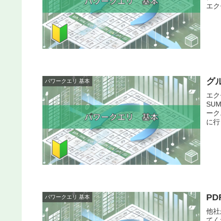
エク
グ
パワークエリ 基本
エク
SU
ーク
に行
P
パワークエリ 基本
他社
てく