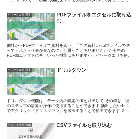
す。 さっそく、Power Queryエディタの画面をさわってみましょ
う。 Excelでテーブルデータを用...
PDFファイルをエクセルに取り込
パワークエリ 基本
む
他社からPDFファイルで資料を貰い、「この資料Excelファイルで送
ってくれたら仕事が楽なのに」と思うことありませんか？ 有料の
PDF加工ソフトにそういった機能はありますが、パワークエリを使え
ば無料でエクセルに変換することできます この記事...
ドリルダウン
パワークエリ 基本
ドリルダウン機能は、データ内の特定の値を取出して その値を、後
のステップの計算や操作に使用することができます 抽出したいセル
で右クリック「ドリルダウン」を選択することで抽出できます ステ
ップの中で抽出 次のサンプルで「2024年4月データ」...
CSVファイルを取り込む
パワークエリ 基本